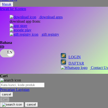
Nuna
Masuk
lewati ke Konten
O
download apps
download app from:
Oh Ma Grain
Okiedog
gift registry
P
Bahasa
ID
Peachy
LOGIN
Phil & Ted's
DAFTAR
Philips Avent
Contact Us
Pigeon
Cari
Playgro
Pencarian Lanjutan
Poled Global
cancel
Cari
Ponycycle
cancel