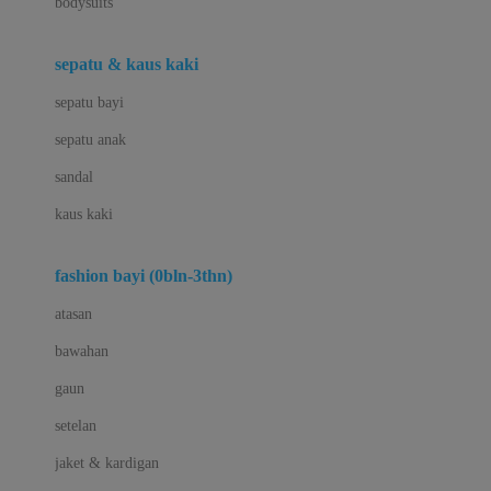
bodysuits
Beaba
Beauty Barn
sepatu & kaus kaki
Bio Oil
sepatu bayi
Biolane
sepatu anak
Bite Fighters
sandal
Bizzi Growin
kaus kaki
Blackmores
fashion bayi (0bln-3thn)
Blooming Marvellous
atasan
Bonnels
bawahan
Bravado
gaun
Bruder
setelan
Brush Baby
jaket & kardigan
Buds Organics