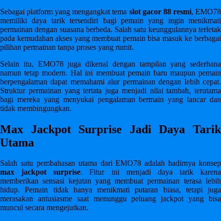
Trunki
Sebagai platform yang mengangkat tema
slot gacor 88 resmi
, EMO7
Tutti Bambini
memiliki daya tarik tersendiri bagi pemain yang ingin menikmati
permainan dengan suasana berbeda. Salah satu keunggulannya terletak
Twistshake
pada kemudahan akses yang membuat pemain bisa masuk ke berbagai
pilihan permainan tanpa proses yang rumit.
TY Toys
Selain itu, EMO78 juga dikenal dengan tampilan yang sederhana
namun tetap modern. Hal ini membuat pemain baru maupun pemain
U
berpengalaman dapat memahami alur permainan dengan lebih cepat.
Struktur permainan yang tertata juga menjadi nilai tambah, terutama
bagi mereka yang menyukai pengalaman bermain yang lancar dan
tidak membingungkan.
V
Max Jackpot Surprise Jadi Daya Tarik
Veja
Utama
Vitaflow
Salah satu pembahasan utama dari EMO78 adalah hadirnya konsep
Vtech
max jackpot surprise
. Fitur ini menjadi daya tarik karena
memberikan sensasi kejutan yang membuat permainan terasa lebih
W
hidup. Pemain tidak hanya menikmati putaran biasa, tetapi juga
merasakan antusiasme saat menunggu peluang jackpot yang bisa
Waterland
muncul secara mengejutkan.