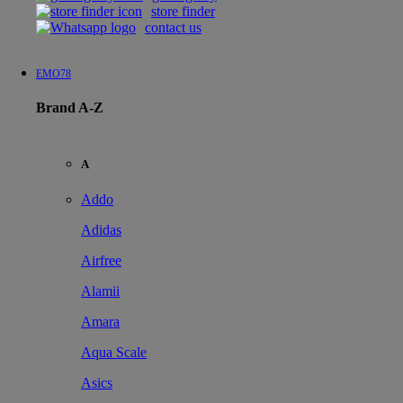
store finder
contact us
EMO78
Brand A-Z
A
Addo
Adidas
Airfree
Alamii
Amara
Aqua Scale
Asics