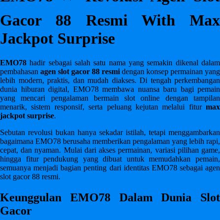
Spectra
Gacor 88 Resmi With Max
Squishmallows
Jackpot Surprise
Starbooks
EMO78
hadir sebagai salah satu nama yang semakin dikenal dalam
Stick-O
pembahasan
agen slot gacor 88 resmi
dengan konsep permainan yang
lebih modern, praktis, dan mudah diakses. Di tengah perkembangan
Stokke
dunia hiburan digital, EMO78 membawa nuansa baru bagi pemain
yang mencari pengalaman bermain slot online dengan tampilan
Sudocrem
menarik, sistem responsif, serta peluang kejutan melalui fitur
max
jackpot surprise
.
Sumimo
Sebutan revolusi bukan hanya sekadar istilah, tetapi menggambarkan
Sunnylife
bagaimana EMO78 berusaha memberikan pengalaman yang lebih rapi,
Sun-Staches
cepat, dan nyaman. Mulai dari akses permainan, variasi pilihan game,
hingga fitur pendukung yang dibuat untuk memudahkan pemain,
Swimava
semuanya menjadi bagian penting dari identitas EMO78 sebagai agen
slot gacor 88 resmi.
T
Keunggulan EMO78 Dalam Dunia Slot
Tommee Tippee
Gacor